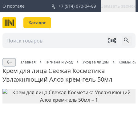
О портале
+7 (914) 670-04-89
Заказать звонок
Каталог
Главная
Гигиена и уход
Уход за лицом
Кремы, сы
Крем для лица Свежая Косметика
Увлажняющий Алоэ крем-гель 50мл