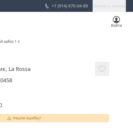
+7 (914) 670-04-89
Заказать звонок
Войти
й арбуз 1 л
ик
,
La Rossa
30458
0
Нашли ошибку?