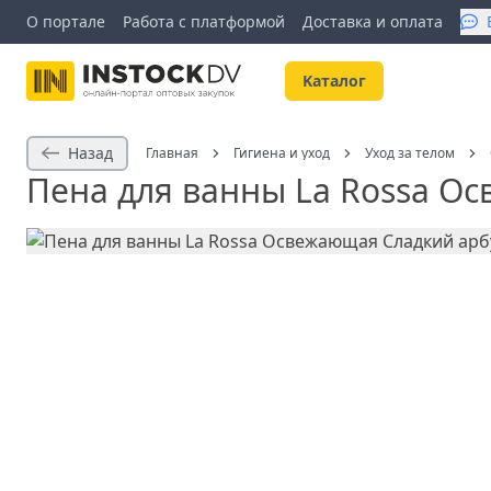
О портале
Работа с платформой
Доставка и оплата
Kаталог
Назад
Главная
Гигиена и уход
Уход за телом
Пена для ванны La Rossa Ос