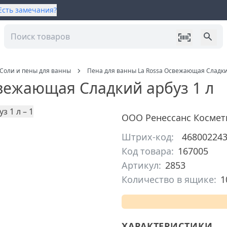
Есть замечания?
Соли и пены для ванны
Пена для ванны La Rossa Освежающая Cладки
вежающая Cладкий арбуз 1 л
ООО Ренессанс Космет
Штрих-код:
46800224
Код товара:
167005
Артикул:
2853
Количество в ящике:
1
ХАРАКТЕРИСТИКИ