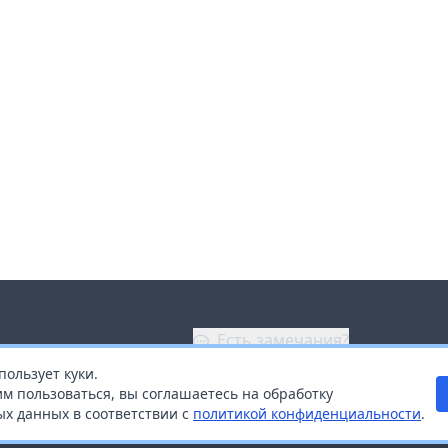
Есть замечания?
пользует куки.
ой
+7 (914) 670-04-89
м пользоваться, вы соглашаетесь на обработку
х данных в соответствии с
политикой конфиденциальности
.
дистрибьюторам
Заказать звонок