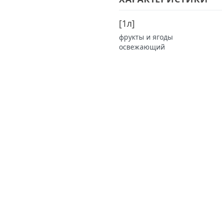
[
1л
]
фрукты и ягоды
освежающий