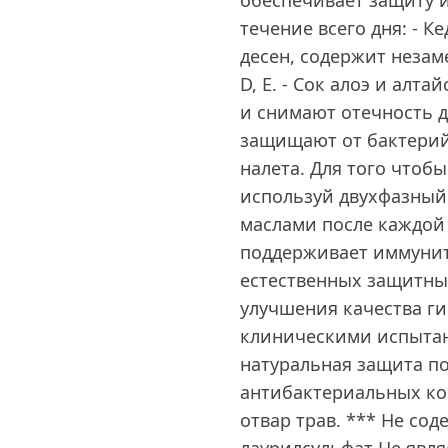
обеспечивает защиту и
течение всего дня: - 
десен, содержит неза
D, E. - Сок алоэ и алт
и снимают отечность д
защищают от бактерий
налета. Для того что
используй двухфазный
маслами после каждой 
поддерживает иммунит
естественных защитных
улучшения качества г
клиническими испытан
натуральная защита по
антибактериальных ко
отвар трав. *** Не сод