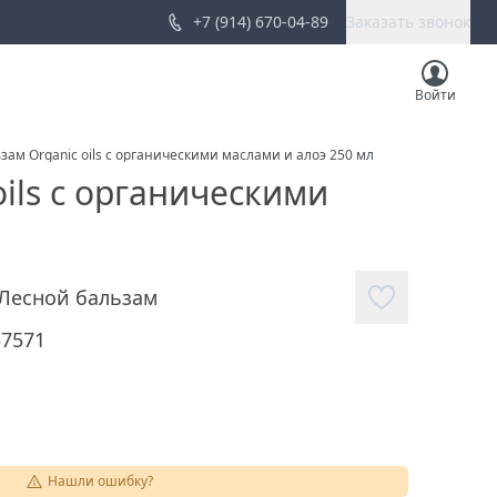
+7 (914) 670-04-89
Заказать звонок
Войти
ам Organic oils с органическими маслами и алоэ 250 мл
ils с органическими
Лесной бальзам
57571
Нашли ошибку?