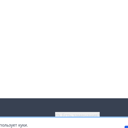
Есть замечания?
пользует куки.
ой
+7 (914) 670-04-89