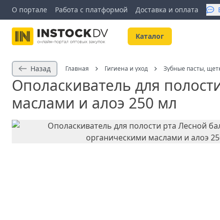
О портале
Работа с платформой
Доставка и оплата
Kаталог
Назад
Главная
Гигиена и уход
Зубные пасты, щет
Ополаскиватель для полости
маслами и алоэ 250 мл