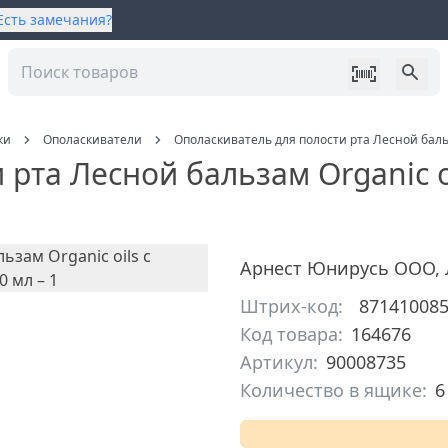
Есть замечания?
ки
Ополаскиватели
Ополаскиватель для полости рта Лесной бальз
 рта Лесной бальзам Organic o
Арнест Юнирусь ООО
,
Штрих-код:
87141008
Код товара:
164676
Артикул:
90008735
Количество в ящике:
6