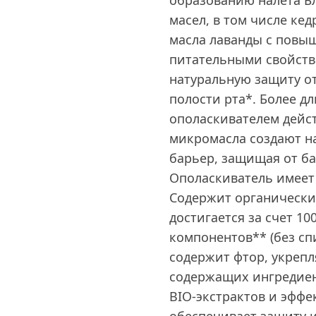
образованию налета Б
масел, в том числе ке
масла лаванды с пов
питательными свойств
натуральную защиту о
полости рта*. Более д
ополаскивателем дейст
микромасла создают н
барьер, защищая от ба
Ополаскиватель имеет 
Содержит органически
достигается за счет 1
компонентов** (без спи
содержит фтор, укрепл
содержащих ингредиен
BIO-экстрактов и эфф