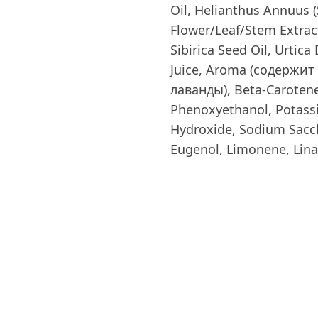
Oil, Helianthus Annuus 
Flower/Leaf/Stem Extract
Sibirica Seed Oil, Urtica
Juice, Aroma (содержи
лаванды), Beta-Carotene 
Phenoxyethanol, Potass
Hydroxide, Sodium Sacch
Eugenol, Limonene, Linal