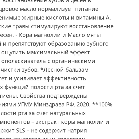
 восстановление зубов и десен в
Кедровое масло нормализует питание
менимые жирные кислоты и витамины A,
айские травы стимулируют восстановление
есен. - Кора магнолии и Масло мяты
 и препятствуют образованию зубного
бы ощутить максимальный эффект
 ополаскиватель с органическими
чистки зубов. *Лесной бальзам
ет и усиливает эффективность
 функций полости рта за счет
игиены. Свойства подтверждены
иями УГМУ Минздрава РФ, 2020. **100%
лости рта за счет натуральных
мпонентов – экстракт коры магнолии и
ержит SLS – не содержит натрия