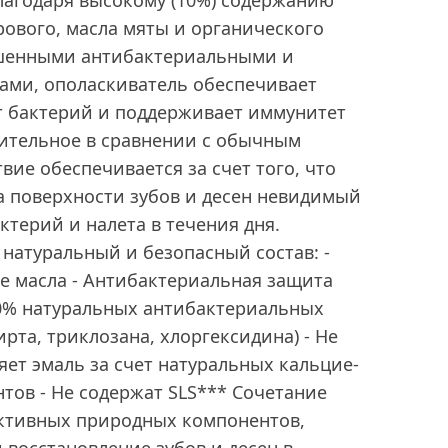
лагодаря высокому (10%) содержанию
дрового, масла мяты и органического
ышенными антибактериальными и
ами, ополаскиватель обеспечивает
т бактерий и поддерживает иммунитет
лительное в сравнении с обычным
вие обеспечивается за счет того, что
а поверхности зубов и десен невидимый
ктерий и налета в течения дня.
натуральный и безопасный состав: -
е масла - Антибактериальная защита
00% натуральных антибактериальных
рта, триклозана, хлоргексидина) - Не
яет эмаль за счет натуральных кальцие-
тов - Не содержат SLS*** Сочетание
ективных природных компонентов,