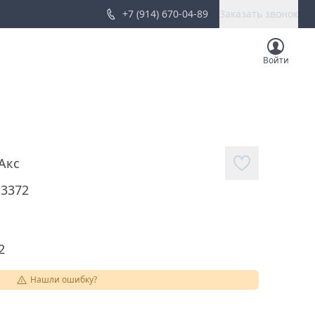
+7 (914) 670-04-89
Заказать звонок
Войти
Акс
13372
2
Нашли ошибку?