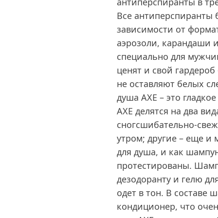
антиперспиранты в тре
Все антиперспиранты б
зависимости от формат
аэрозоли, карандаши и
специально для мужчи
ценят и свой гардероб
не оставляют белых сл
душа AXE – это гладко
AXE делятся на два ви
сногсшибательно-све
утром; другие – еще и 
для душа, и как шампу
протестированы. Шамп
дезодоранту и гелю дл
одет в тон. В составе ш
кондиционер, что очен