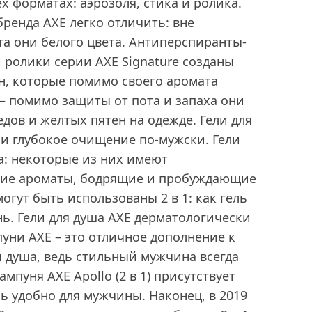
х форматах: аэрозоля, стика и ролика.
ренда AXE легко отличить: вне
а они белого цвета. Антиперспиранты-
 ролики серии AXE Signature созданы
н, которые помимо своего аромата
 – помимо защиты от пота и запаха они
едов и желтых пятен на одежде. Гели для
е и глубокое очищение по-мужски. Гели
да: некоторые из них имеют
жие ароматы, бодрящие и пробуждающие
могут быть использованы 2 в 1: как гель
нь. Гели для душа AXE дерматологически
уни AXE – это отличное дополнение к
я душа, ведь стильный мужчина всегда
ампуня AXE Apollo (2 в 1) присутствует
ь удобно для мужчины. Наконец, в 2019