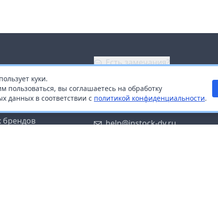
Есть замечания?
пользует куки.
ой
+7 (914) 670-04-89
м пользоваться, вы соглашаетесь на обработку
х данных в соответствии с
политикой конфиденциальности
.
дистрибьюторам
Заказать звонок
 брендов
help@instock-dv.ru
тку персональных