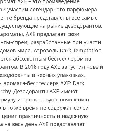
ромат AXE – это произведение
при участии легендарного парфюмера
менте бренда представлены все самые
существующие на рынке дезодорантов.
 ароматы, AXE предлагает свои
нты-спреи, разработанные при участи
омов мира. Аэрозоль Dark Temptation
яется абсолютным бестселлером на
антов. В 2018 году AXE запустил новый
езодоранты в черных упаковках,
 аромата-бестселлера AXE: Dark
narchy. Дезодоранты AXE имеют
рмулу и препятствуют появлению
о в то же время не содержат солей
о ценит практичность и надежную
а на весь день AXE представляет