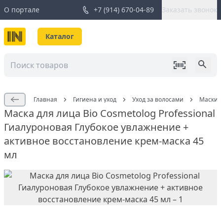
О портале
+7 (914) 670-04-89
Заказать звонок
Каталог
Главная
Гигиена и уход
Уход за волосами
Маски 
Маска для лица Bio Cosmetolog Professional
Гиалуроновая Глубокое увлажнение +
активное восстановление крем-маска 45
мл