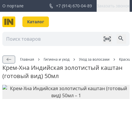
О портале
+7 (914) 670-04-89
Заказать звонок
Каталог
Главная
Гигиена и уход
Уход за волосами
Краски
Крем-Хна Индийская золотистый каштан
(готовый вид) 50мл