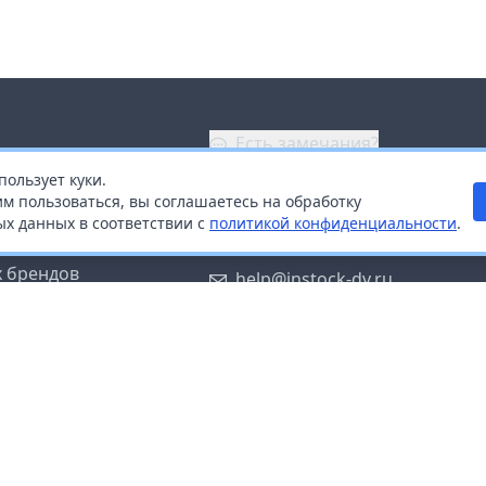
Есть замечания?
пользует куки.
ой
+7 (914) 670-04-89
м пользоваться, вы соглашаетесь на обработку
х данных в соответствии с
политикой конфиденциальности
.
дистрибьюторам
Заказать звонок
 брендов
help@instock-dv.ru
тку персональных