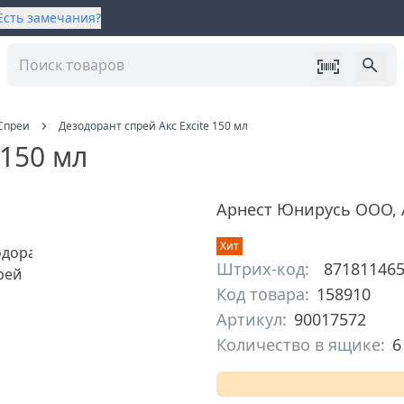
Есть замечания?
Спреи
Дезодорант спрей Акс Excite 150 мл
 150 мл
Арнест Юнирусь ООО
,
Хит
Штрих-код:
87181146
Код товара:
158910
Артикул:
90017572
Количество в ящике:
6