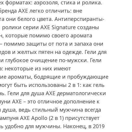
х форматах: аэрозоля, стика и ролика.
ренда AXE легко отличить: вне
а они белого цвета. Антиперспиранты-
 ролики серии AXE Signature созданы
н, которые помимо своего аромата
 – помимо защиты от пота и запаха они
едов и желтых пятен на одежде. Гели для
е и глубокое очищение по-мужски. Гели
да: некоторые из них имеют
жие ароматы, бодрящие и пробуждающие
могут быть использованы 2 в 1: как гель
нь. Гели для душа AXE дерматологически
уни AXE – это отличное дополнение к
я душа, ведь стильный мужчина всегда
ампуня AXE Apollo (2 в 1) присутствует
ь удобно для мужчины. Наконец, в 2019