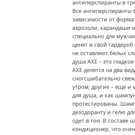
антиперспиранты в тре
Все антиперспиранты б
зависимости от формат
аэрозоли, карандаши и
специально для мужчи
ценят и свой гардероб
не оставляют белых сл
душа AXE – это гладко
AXE делятся на два ви
сногсшибательно-све
утром; другие – еще и 
для душа, и как шампу
протестированы. Шамп
дезодоранту и гелю дл
одет в тон. В составе ш
кондиционер, что очен