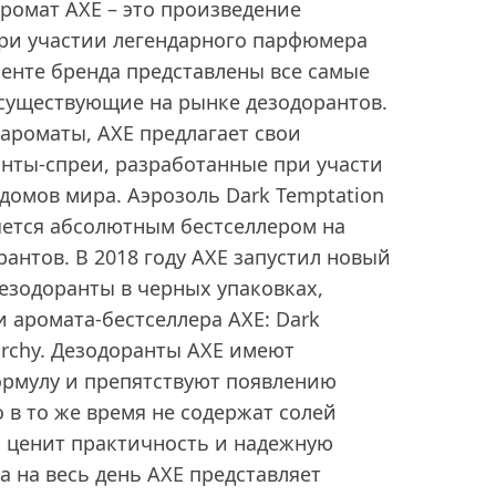
ромат AXE – это произведение
при участии легендарного парфюмера
менте бренда представлены все самые
существующие на рынке дезодорантов.
 ароматы, AXE предлагает свои
нты-спреи, разработанные при участи
омов мира. Аэрозоль Dark Temptation
яется абсолютным бестселлером на
антов. В 2018 году AXE запустил новый
езодоранты в черных упаковках,
 аромата-бестселлера AXE: Dark
narchy. Дезодоранты AXE имеют
рмулу и препятствуют появлению
о в то же время не содержат солей
о ценит практичность и надежную
а на весь день AXE представляет