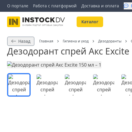
О портале
Работа с платформой
Доставка и оплата
Kаталог
Назад
Главная
Гигиена и уход
Дезодоранты
Дезодорант спрей Акс Excite