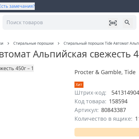
Есть замечания?
ки
Стиральные порошки
Стиральный порошок Tide Автомат Альп
втомат Альпийская свежесть 4
Procter & Gamble
,
Tide
Хит
Штрих-код:
54131490
Код товара:
158594
Артикул:
80843387
Количество в ящике:
1