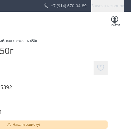
+7 (914) 670-04-89
Заказать звонок
Войти
ийская свежесть 450г
50г
45392
1
Нашли ошибку?