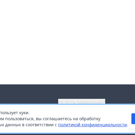
Есть замечания?
пользует куки.
ой
+7 (914) 670-04-89
м пользоваться, вы соглашаетесь на обработку
х данных в соответствии с
политикой конфиденциальности
.
дистрибьюторам
Заказать звонок