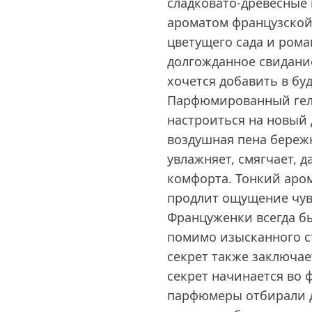
сладковато-древесные 
ароматом французской
цветущего сада и рома
долгожданное свидание
хочется добавить в бу
Парфюмированный гель
настроиться на новый 
воздушная пена береж
увлажняет, смягчает,
комфорта. Тонкий аром
продлит ощущение чувс
Француженки всегда бы
помимо изысканного ст
секрет также заключа
секрет начинается во 
парфюмеры отбирали д