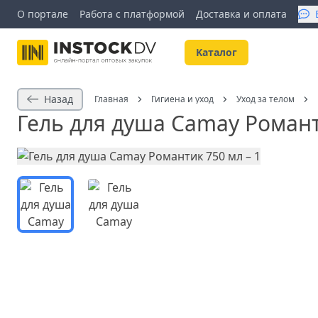
О портале
Работа с платформой
Доставка и оплата
Kаталог
Назад
Главная
Гигиена и уход
Уход за телом
Гель для душа Camay Романт