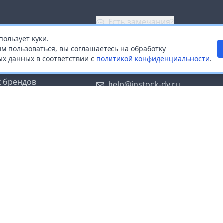
Есть замечания?
пользует куки.
ой
+7 (914) 670-04-89
м пользоваться, вы соглашаетесь на обработку
х данных в соответствии с
политикой конфиденциальности
.
дистрибьюторам
Заказать звонок
 брендов
help@instock-dv.ru
тку персональных