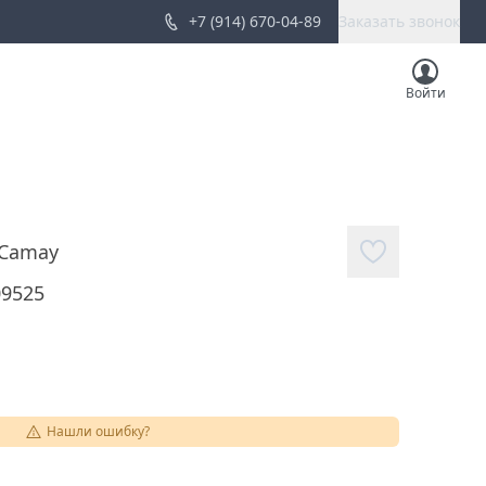
+7 (914) 670-04-89
Заказать звонок
Войти
Camay
09525
Нашли ошибку?