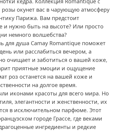
нотки кедра. Коллекция Romantique c
 розы окунет вас в чарующую атмосферу
нтику Парижа. Вам предстоит
 и нужно быть на высоте? Или просто
дни немного волшебства?
 для душа Camay Romantique поможет
день или расслабиться вечером, а
но очищает и заботиться о вашей коже,
 дарит приятные эмоции и ощущение
ат роз останется на вашей коже и
твенности на долгое время.
ли иконами красоты для всего мира. Но
иля, элегантности и женственности, их
ется в исключительном парфюме. Этот
французском городе Грассе, где веками
рагоценные ингредиенты и редкие