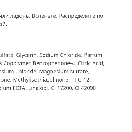
или ладонь. Вспеньте. Распределите по
ой.
lfate, Glycerin, Sodium Chloride, Parfum,
 Copolymer, Benzophenone-4, Citric Acid,
esium Chloride, Magnesium Nitrate,
none, Methylisothiazolinone, PPG-12,
ium EDTA, Linalool, Cl 17200, Cl 42090