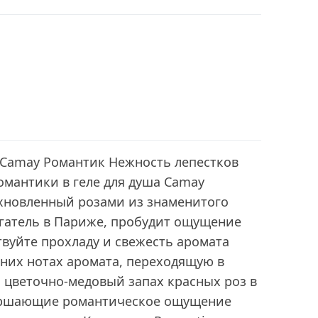
 Camay Романтик Нежность лепестков
омантики в геле для душа Camay
охновленный розами из знаменитого
агатель в Париже, пробудит ощущение
вуйте прохладу и свежесть аромата
хних нотах аромата, переходящую в
 цветочно-медовый запах красных роз в
вершающие романтическое ощущение