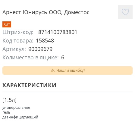
Арнест Юнирусь ООО
,
Доместос
Хит
Штрих-код:
8714100783801
Код товара:
158548
Артикул:
90009679
Количество в ящике:
6
Нашли ошибку?
ХАРАКТЕРИСТИКИ
[
1.5л
]
универсальное
гель
дезинфицирующий