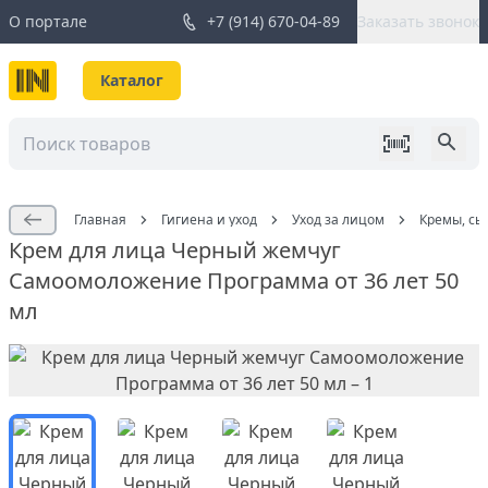
О портале
+7 (914) 670-04-89
Заказать звонок
Каталог
Главная
Гигиена и уход
Уход за лицом
Кремы, сы
Крем для лица Черный жемчуг
Самоомоложение Программа от 36 лет 50
мл