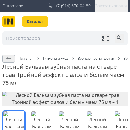
О портале
+7 (914) 670-04-89
Заказать звонок
Каталог
Главная
Гигиена и уход
Зубные пасты, щетки
Зуб
Лесной Бальзам зубная паста на отваре
трав Тройной эффект с алоэ и белым чаем
75 мл