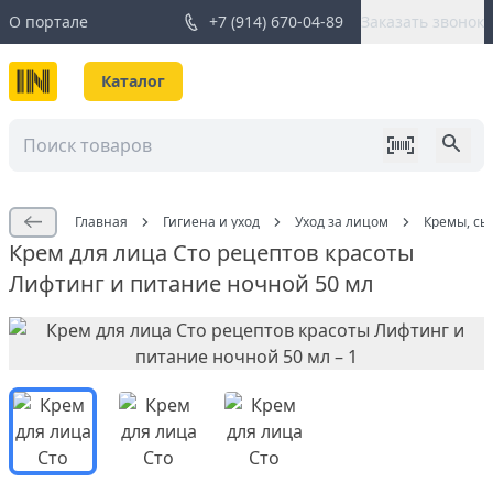
О портале
+7 (914) 670-04-89
Заказать звонок
Каталог
Главная
Гигиена и уход
Уход за лицом
Кремы, сы
Крем для лица Сто рецептов красоты
Лифтинг и питание ночной 50 мл