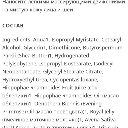
Наносите легкими массирующими движениями
на чистую кожу лица и шеи.
СОСТАВ
Ingredients: Aqua1, Isopropyl Myristate, Cetearyl
Alcohol, Glycerin1, Dimethicone, Butyrospermum
Parkii (Shea Butter)1, Hydrogenated
Polyisobytene, Isopropyl Isostearate, Isodecyl
Neopentanoate, Glyceryl Stearate Citrate,
Hydroxyethyl Urea, Cyclopentasiloxane,
Hippophae Rhamnoides Fruit Juice (сок
облепихи)1, Hippophae Rhamnoides Oil (масло
облепихи)1, Oenothera Biennis (Evening
Primrose) Oil (масло первоцвета)1, Royal Jelly
(пчелиное маточное молочко)1, Avena Sativa
(Oat) Kernel Protein (протеины овса)1, Triticum