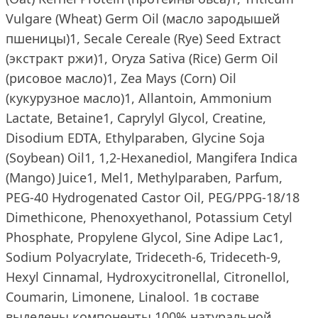
Vulgare (Wheat) Germ Oil (масло зародышей
пшеницы)1, Secale Cereale (Rye) Seed Extract
(экстракт ржи)1, Oryza Sativa (Rice) Germ Oil
(рисовое масло)1, Zea Mays (Corn) Oil
(кукурузное масло)1, Allantoin, Ammonium
Lactate, Betaine1, Caprylyl Glycol, Creatine,
Disodium EDTA, Ethylparaben, Glycine Soja
(Soybean) Oil1, 1,2-Hexanediol, Mangifera Indica
(Mango) Juice1, Mel1, Methylparaben, Parfum,
PEG-40 Hydrogenated Castor Oil, PEG/PPG-18/18
Dimethicone, Phenoxyethanol, Potassium Cetyl
Phosphate, Propylene Glycol, Sine Adipe Lac1,
Sodium Polyacrylate, Trideceth-6, Trideceth-9,
Hexyl Cinnamal, Hydroxycitronellal, Citronellol,
Coumarin, Limonene, Linalool. 1в составе
выделены компоненты 100% натуральной