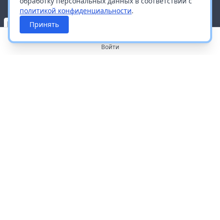
обработку персональных данных в соответствии с
политикой конфиденциальности
.
Принять
Войти
О портале
Работа с платформой
Производителям и дистрибьюторам
Продвижение ваших брендов
Публичная оферта
Согласие на обработку персональных данных
Доставка и оплата