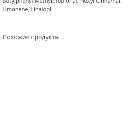
Butylphenyl Methylpropional, Hexyl Cinnamal,
Limonene, Linalool
Похожие продукты