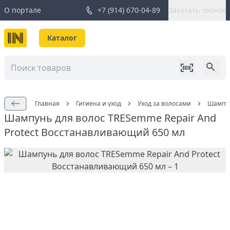
О портале
+7 (914) 670-04-89
Заказать звонок
Каталог
Главная
Гигиена и уход
Уход за волосами
Шампун
Шампунь для волос TRESemme Repair And
Protect Восстанавливающий 650 мл