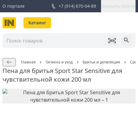
О портале
+7 (914) 670-04-89
Заказать звонок
Каталог
Главная
Гигиена и уход
Бритье и депиляция
Сре
Пена для бритья Sport Star Sensitive для
чувствительной кожи 200 мл