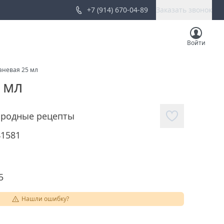
+7 (914) 670-04-89
Заказать звонок
Войти
аневая 25 мл
 мл
родные рецепты
41581
5
Нашли ошибку?