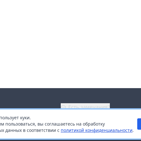
Есть замечания?
пользует куки.
ой
+7 (914) 670-04-89
м пользоваться, вы соглашаетесь на обработку
х данных в соответствии с
политикой конфиденциальности
.
дистрибьюторам
Заказать звонок