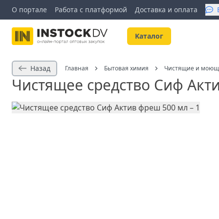
О портале
Работа с платформой
Доставка и оплата
Kаталог
Назад
Главная
Бытовая химия
Чистящие и моющ
Чистящее средство Сиф Акт