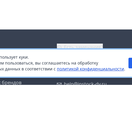
Есть замечания?
пользует куки.
ой
+7 (914) 670-04-89
м пользоваться, вы соглашаетесь на обработку
х данных в соответствии с
политикой конфиденциальности
.
дистрибьюторам
Заказать звонок
 брендов
help@instock-dv.ru
тку персональных