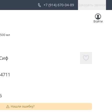
+7 (914) 670-04-89
Заказать звонок
Войти
500 мл
Сиф
44711
6
Нашли ошибку?