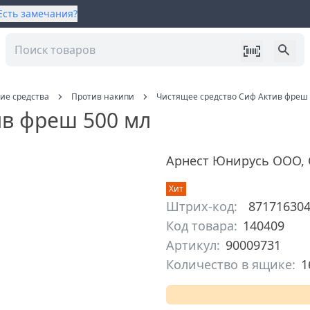
Есть замечания?
ие средства
Против накипи
Чистящее средство Сиф Актив фреш 
ив фреш 500 мл
Арнест Юнирусь ООО
,
Хит
Штрих-код:
87171630
Код товара:
140409
Артикул:
90009731
Количество в ящике:
1