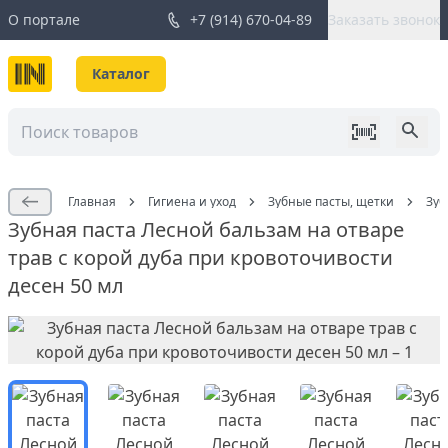
О портале
+7 (914) 670-04-89
Заказать звонок
Каталог
Главная
Гигиена и уход
Зубные пасты, щетки
Зуб
Зубная паста Лесной бальзам на отваре
трав с корой дуба при кровоточивости
десен 50 мл