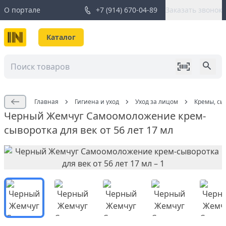
О портале
+7 (914) 670-04-89
Заказать звонок
Каталог
Главная
Гигиена и уход
Уход за лицом
Кремы, сы
Черный Жемчуг Самоомоложение крем-
сыворотка для век от 56 лет 17 мл