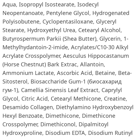
Aqua, Isopropyl Isostearate, Isodecyl
Neopentanoate, Pentylene Glycol, Hydrogenated
Polyisobutene, Cyclopentasiloxane, Glyceryl
Stearate, Hydroxyethyl Urea, Cetearyl Alcohol,
Butyrospermum Parkii (Shea Butter), Glycerin, 1-
Methylhydantoin-2-imide, Acrylates/C10-30 Alkyl
Acrylate Crosspolymer, Aesculus Hippocastanum
(Horse Chestnut) Bark Extrac, Allantoin,
Ammonium Lactate, Ascorbic Acid, Betaine, Beta-
Sitosterol, Biosaccharide Gum-1 (биосахарид
гум-1), Camellia Sinensis Leaf Extract, Caprylyl
Glycol, Citric Acid, Cetearyl Methicone, Creatine,
Desamido Collagen, Diethylamino Hydroxybenzoyl
Hexyl Benzoate, Dimethicone, Dimethicone
Crosspolymer, Dimethiconol, Dipalmitoyl
Hydroxyproline, Disodium EDTA, Disodium Rutinyl