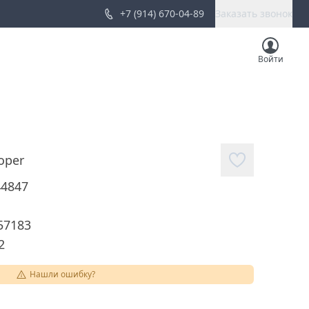
+7 (914) 670-04-89
Заказать звонок
Войти
oper
44847
57183
2
Нашли ошибку?