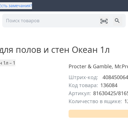
Есть замечания?
для полов и стен Океан 1л
Procter & Gamble
,
Mr.Pr
Штрих-код:
40845006
Код товара:
136084
Артикул:
81630425/816
Количество в ящике:
1