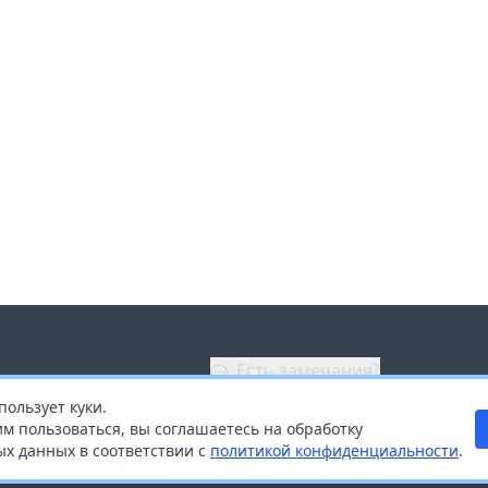
Есть замечания?
пользует куки.
ой
+7 (914) 670-04-89
м пользоваться, вы соглашаетесь на обработку
х данных в соответствии с
политикой конфиденциальности
.
дистрибьюторам
Заказать звонок