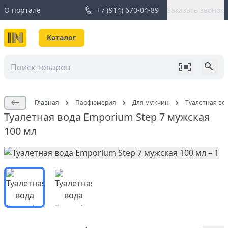
О портале
+7 (914) 670-04-89
Заказать звонок
Каталог
Главная
Парфюмерия
Для мужчин
Туалетная вод
Туалетная вода Emporium Step 7 мужская
100 мл