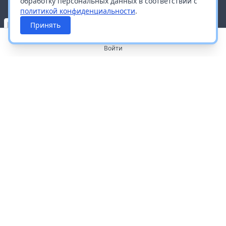
обработку персональных данных в соответствии с
политикой конфиденциальности
.
Принять
Войти
О портале
Работа с платформой
Производителям и дистрибьюторам
Продвижение ваших брендов
Публичная оферта
Согласие на обработку персональных данных
Доставка и оплата