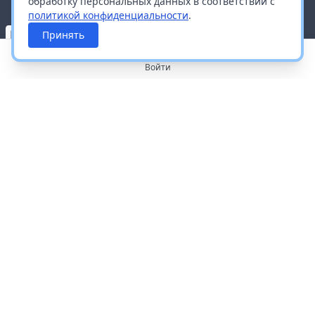
обработку персональных данных в соответствии с
политикой конфиденциальности
.
Принять
Войти
О портале
Работа с платформой
Производителям и дистрибьюторам
Продвижение ваших брендов
Публичная оферта
Согласие на обработку персональных данных
Доставка и оплата