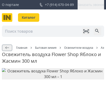
О портале
+7 (914) 670-04-89
Заказать звонок
Каталог
Главная
Бытовая химия
Освежители воздуха
Аэр
Освежитель воздуха Flower Shop Яблоко и
Жасмин 300 мл