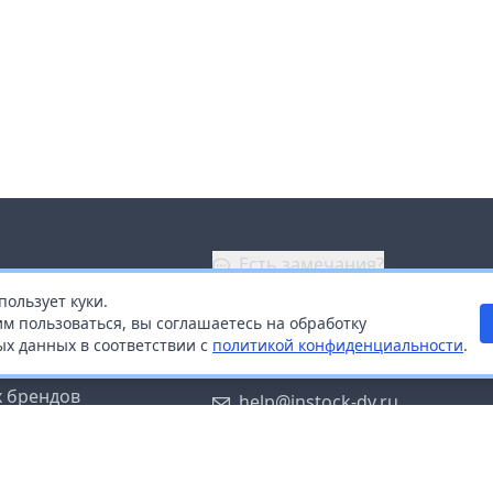
Есть замечания?
пользует куки.
ой
+7 (914) 670-04-89
м пользоваться, вы соглашаетесь на обработку
х данных в соответствии с
политикой конфиденциальности
.
дистрибьюторам
Заказать звонок
 брендов
help@instock-dv.ru
тку персональных