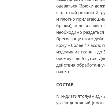
одеваться (брюки долж
с плотной резинкой, р
и плотно прилегающим
брюки); нельзя садить
необходимо раздеться 
Время защитного дейст
кожу – более 4 часов, 
изделия из ткани – до 
одежду – до 5 суток. 
действия обработанну
пакете.
СОСТАВ
N,N-диэтилтолуамид - 2
углеводородный (пропа