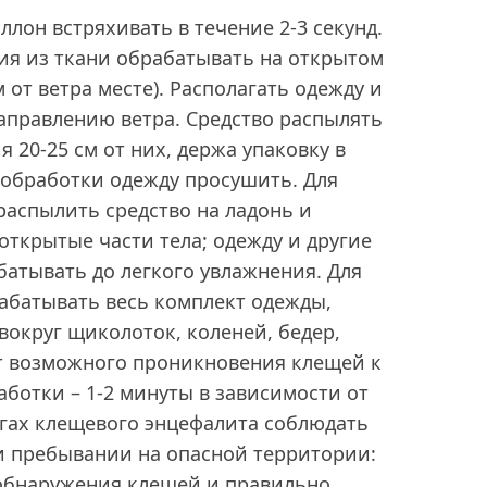
лон встряхивать в течение 2-3 секунд.
ия из ткани обрабатывать на открытом
 от ветра месте). Располагать одежду и
аправлению ветра. Средство распылять
я 20-25 см от них, держа упаковку в
 обработки одежду просушить. Для
аспылить средство на ладонь и
 открытые части тела; одежду и другие
батывать до легкого увлажнения. Для
абатывать весь комплект одежды,
вокруг щиколоток, коленей, бедер,
ст возможного проникновения клещей к
аботки – 1-2 минуты в зависимости от
агах клещевого энцефалита соблюдать
и пребывании на опасной территории:
 обнаружения клещей и правильно