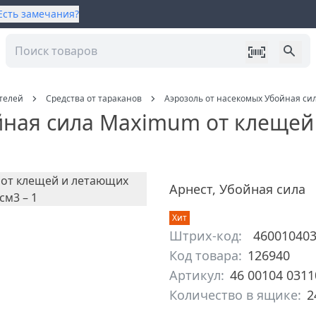
Есть замечания?
ителей
Средства от тараканов
Аэрозоль от насекомых Убойная си
йная сила Maximum от клещей
Арнест
,
Убойная сила
Хит
Штрих-код:
46001040
Код товара:
126940
Артикул:
46 00104 0311
Количество в ящике:
2