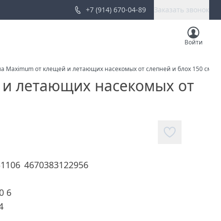
+7 (914) 670-04-89
Заказать звонок
Войти
ла Maximum от клещей и летающих насекомых от слепней и блох 150 см3
 и летающих насекомых от
31106
4670383122956
0 6
4