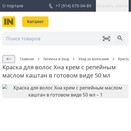
О портале
+7 (914) 670-04-89
Заказать звонок
Каталог
Главная
Гигиена и уход
Уход за волосами
Краски
Краска для волос Хна крем с репейным
маслом каштан в готовом виде 50 мл