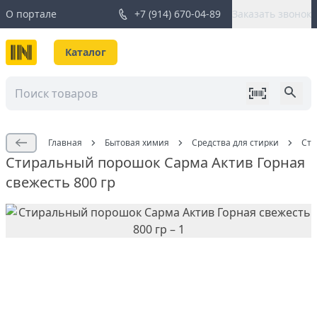
О портале
+7 (914) 670-04-89
Заказать звонок
Каталог
Главная
Бытовая химия
Средства для стирки
Сти
Стиральный порошок Сарма Актив Горная
свежесть 800 гр