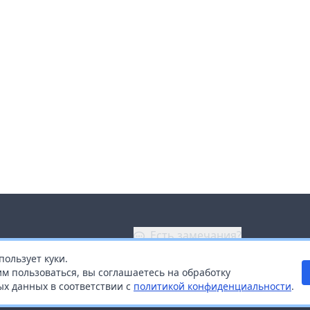
Есть замечания?
пользует куки.
ой
+7 (914) 670-04-89
м пользоваться, вы соглашаетесь на обработку
х данных в соответствии с
политикой конфиденциальности
.
дистрибьюторам
Заказать звонок