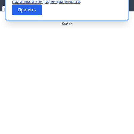
политикой конфиденциальности
.
Принять
Войти
О портале
Работа с платформой
Производителям и дистрибьюторам
Продвижение ваших брендов
Публичная оферта
Согласие на обработку персональных данных
Доставка и оплата
Контакты