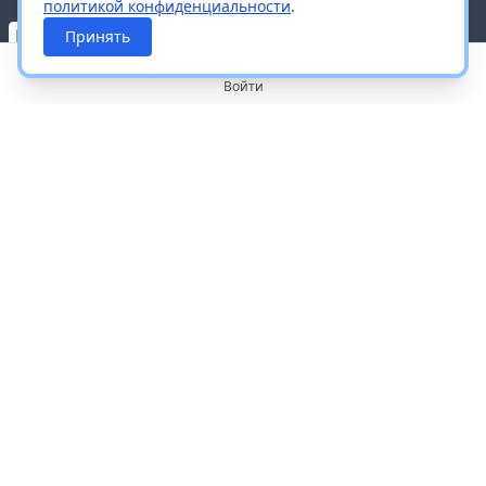
политикой конфиденциальности
.
Принять
Войти
О портале
Работа с платформой
Производителям и дистрибьюторам
Продвижение ваших брендов
Публичная оферта
Согласие на обработку персональных данных
Доставка и оплата