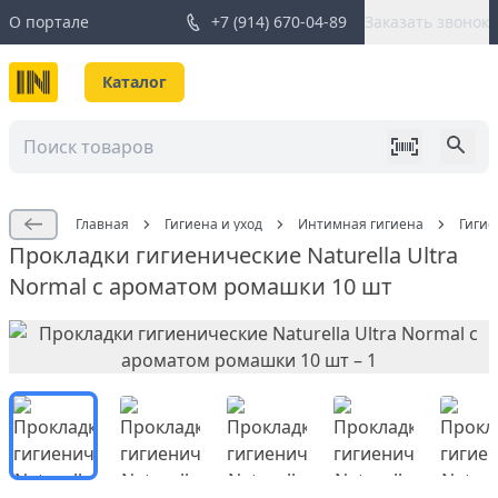
О портале
+7 (914) 670-04-89
Заказать звонок
Каталог
Главная
Гигиена и уход
Интимная гигиена
Гигие
Прокладки гигиенические Naturella Ultra
Normal c ароматом ромашки 10 шт