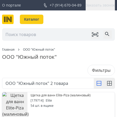
О портале
+7 (914) 670-04-89
Заказать звонок
Каталог
Главная
ООО "Южный поток"
ООО "Южный поток"
Фильтры
ООО "Южный поток"
2
товара
Щетка для ванн Elite-Piza (малиновый)
[
179714
]
Elite
54
шт. в ящике