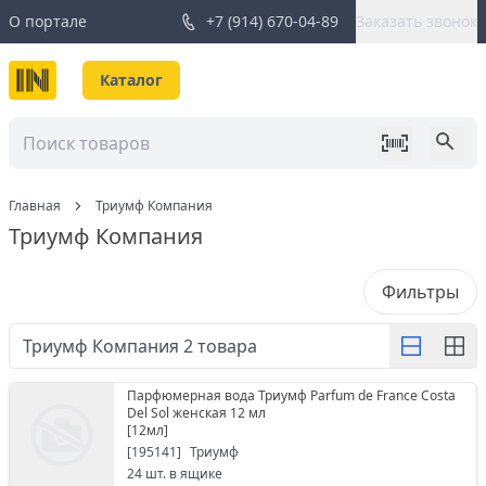
О портале
+7 (914) 670-04-89
Заказать звонок
Каталог
Главная
Триумф Компания
Триумф Компания
Фильтры
Триумф Компания
2
товара
Парфюмерная вода Триумф Parfum de France Costa
Del Sol женская 12 мл
[
12мл
]
[
195141
]
Триумф
24
шт. в ящике