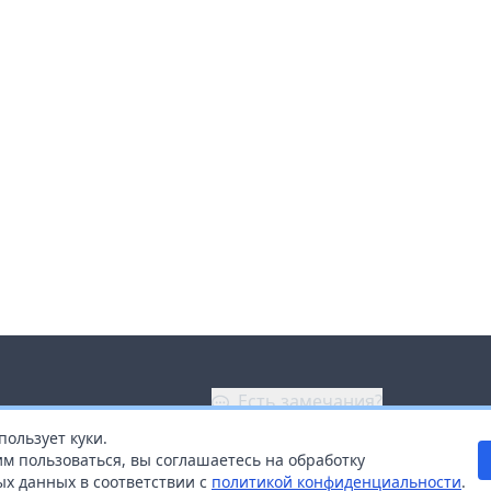
Есть замечания?
пользует куки.
ой
+7 (914) 670-04-89
м пользоваться, вы соглашаетесь на обработку
х данных в соответствии с
политикой конфиденциальности
.
дистрибьюторам