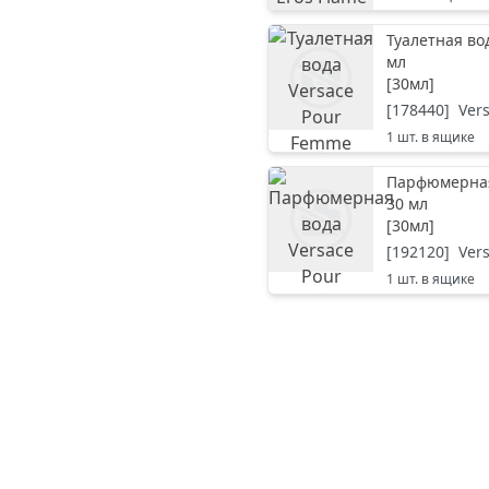
Туалетная во
мл
[
30мл
]
[
178440
]
Ver
1
шт. в ящике
Парфюмерная 
30 мл
[
30мл
]
[
192120
]
Ver
1
шт. в ящике