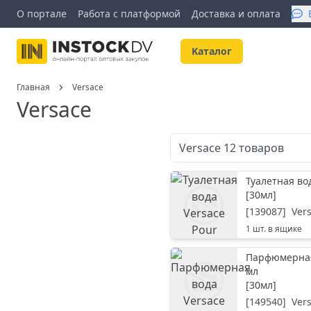
О портале
Работа с платформой
Доставка и оплата
Kаталог
Главная
Versace
Versace
Versace
12
товаров
Туалетная во
[
30мл
]
[
139087
]
Ver
1
шт. в ящике
Парфюмерная 
мл
[
30мл
]
[
149540
]
Ver