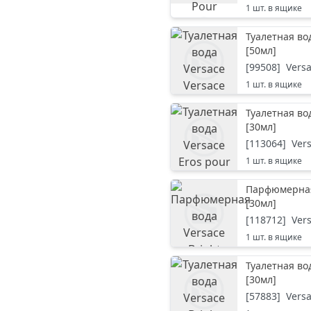
1
шт. в ящике
Туалетная во
[
50мл
]
[
99508
]
Vers
1
шт. в ящике
Туалетная во
[
30мл
]
[
113064
]
Ver
1
шт. в ящике
Парфюмерная 
[
30мл
]
[
118712
]
Ver
1
шт. в ящике
Туалетная вод
[
30мл
]
[
57883
]
Vers