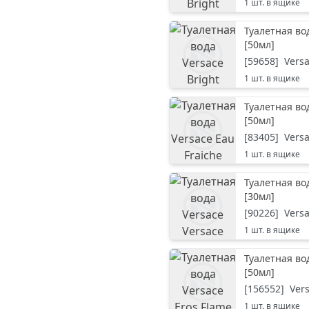
1
шт. в ящике
Туалетная вод
[
50мл
]
[
59658
]
Vers
1
шт. в ящике
Туалетная во
[
50мл
]
[
83405
]
Vers
1
шт. в ящике
Туалетная во
[
30мл
]
[
90226
]
Vers
1
шт. в ящике
Туалетная во
[
50мл
]
[
156552
]
Ver
1
шт. в ящике