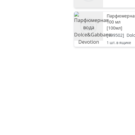
Парфюмерная 
100 мл
[
100мл
]
[
199502
]
Dol
1
шт. в ящике