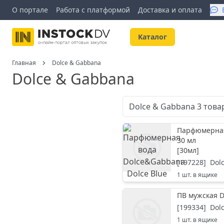
О портале
Работа с платформой
Доставка и оплата
Kаталог
Главная
Dolce & Gabbana
Dolce & Gabbana
Dolce & Gabbana
3
това
Парфюмерная 
30 мл
[
30мл
]
[
197228
]
Dol
1
шт. в ящике
ПВ мужская 
[
199334
]
Dol
1
шт. в ящике