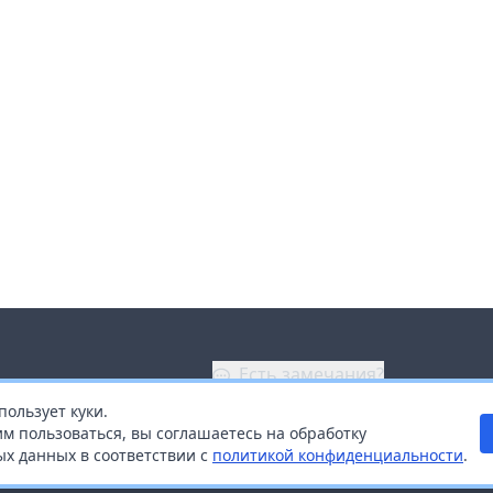
Есть замечания?
пользует куки.
ой
+7 (914) 670-04-89
м пользоваться, вы соглашаетесь на обработку
х данных в соответствии с
политикой конфиденциальности
.
дистрибьюторам
Заказать звонок