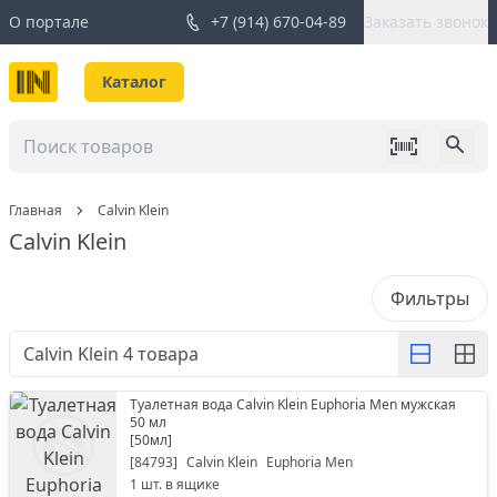
О портале
+7 (914) 670-04-89
Заказать звонок
Каталог
Главная
Calvin Klein
Calvin Klein
Фильтры
Calvin Klein
4
товара
Туалетная вода Calvin Klein Euphoria Men мужская
50 мл
[
50мл
]
[
84793
]
Calvin Klein
Euphoria Men
1
шт. в ящике