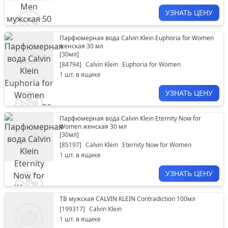
УЗНАТЬ ЦЕНУ
Парфюмерная вода Calvin Klein Euphoria for Women
женская 30 мл
[
30мл
]
[
84794
]
Calvin Klein
Euphoria for Women
1
шт. в ящике
УЗНАТЬ ЦЕНУ
Парфюмерная вода Calvin Klein Eternity Now for
Women женская 30 мл
[
30мл
]
[
85197
]
Calvin Klein
Eternity Now for Women
1
шт. в ящике
УЗНАТЬ ЦЕНУ
ТВ мужская CALVIN KLEIN Contradiction 100мл
[
199317
]
Calvin Klein
1
шт. в ящике