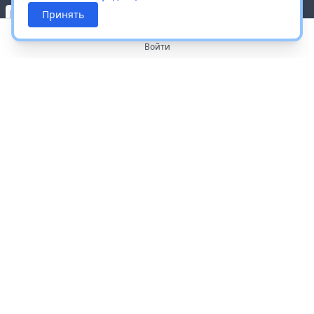
Принять
Войти
О портале
Работа с платформой
Производителям и дистрибьюторам
Продвижение ваших брендов
Публичная оферта
Согласие на обработку персональных данных
Доставка и оплата
Контакты