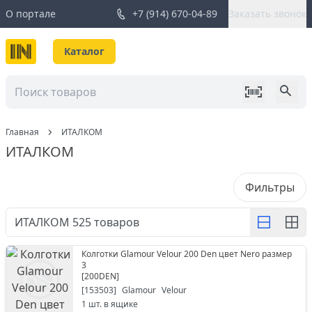
О портале
+7 (914) 670-04-89
Заказать звонок
Каталог
Главная
ИТАЛКОМ
ИТАЛКОМ
Фильтры
ИТАЛКОМ
525
товаров
Колготки Glamour Velour 200 Den цвет Nero размер
3
[
200DEN
]
[
153503
]
Glamour
Velour
1
шт. в ящике