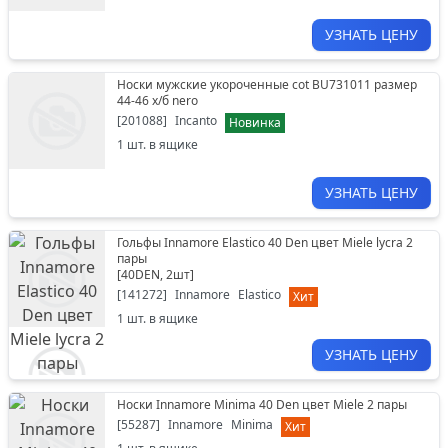
УЗНАТЬ ЦЕНУ
Носки мужские укороченные cot BU731011 размер
44-46 х/б nero
[
201088
]
Incanto
Новинка
1
шт. в ящике
УЗНАТЬ ЦЕНУ
Гольфы Innamore Elastico 40 Den цвет Miele lycra 2
пары
[
40DEN, 2шт
]
[
141272
]
Innamore
Elastico
Хит
1
шт. в ящике
УЗНАТЬ ЦЕНУ
Носки Innamore Minima 40 Den цвет Miele 2 пары
[
55287
]
Innamore
Minima
Хит