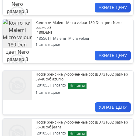
УЗНАТЬ ЦЕНУ
Колготки Malemi Micro velour 180 Den цвет Nero
размер 3
[
180DEN
]
[
135561
]
Malemi
Micro velour
1
шт. в ящике
УЗНАТЬ ЦЕНУ
Носки женские укороченные cot IBD731002 размер
39-40 х/б azurro
[
201055
]
Incanto
Новинка
1
шт. в ящике
УЗНАТЬ ЦЕНУ
Носки женские укороченные cot IBD731002 размер
36-38 х/б jeans
[
201056
]
Incanto
Новинка