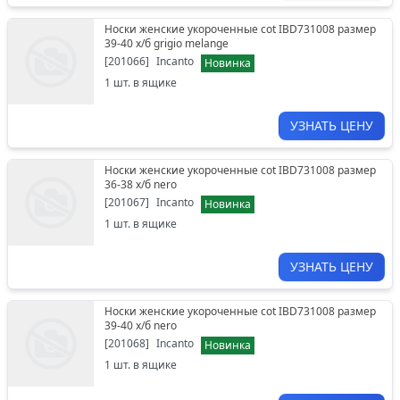
Носки женские укороченные cot IBD731008 размер
39-40 х/б grigio melange
[
201066
]
Incanto
Новинка
1
шт. в ящике
УЗНАТЬ ЦЕНУ
Носки женские укороченные cot IBD731008 размер
36-38 х/б nero
[
201067
]
Incanto
Новинка
1
шт. в ящике
УЗНАТЬ ЦЕНУ
Носки женские укороченные cot IBD731008 размер
39-40 х/б nero
[
201068
]
Incanto
Новинка
1
шт. в ящике