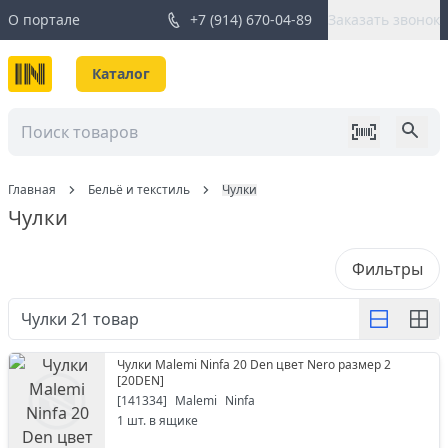
О портале
+7 (914) 670-04-89
Заказать звонок
Каталог
Главная
Бельё и текстиль
Чулки
Чулки
Фильтры
Чулки
21
товар
Чулки Malemi Ninfa 20 Den цвет Nero размер 2
[
20DEN
]
[
141334
]
Malemi
Ninfa
1
шт. в ящике