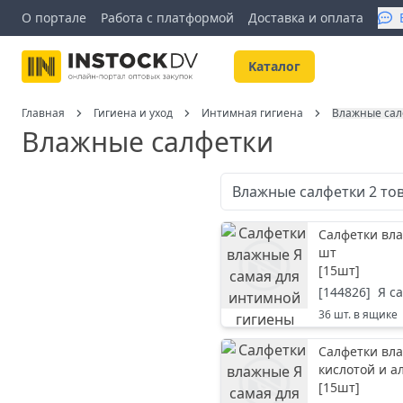
О портале
Работа с платформой
Доставка и оплата
Kаталог
Главная
Гигиена и уход
Интимная гигиена
Влажные сал
Влажные салфетки
Влажные салфетки
2
то
Салфетки вл
шт
[
15шт
]
[
144826
]
Я с
36
шт. в ящике
Салфетки вл
кислотой и а
[
15шт
]