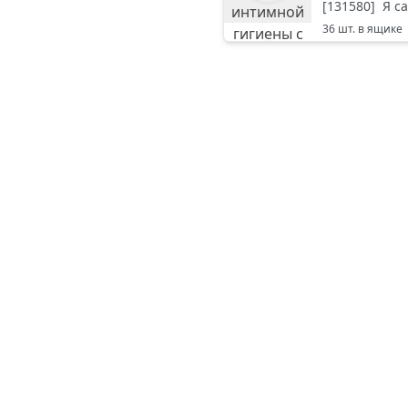
[
131580
]
Я с
36
шт. в ящике