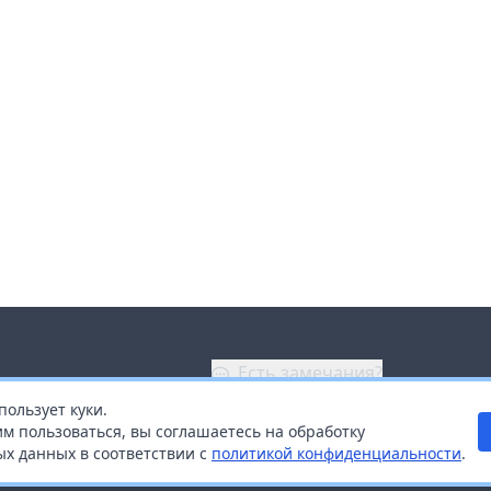
Есть замечания?
пользует куки.
ой
+7 (914) 670-04-89
м пользоваться, вы соглашаетесь на обработку
х данных в соответствии с
политикой конфиденциальности
.
дистрибьюторам
Заказать звонок