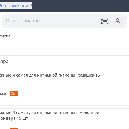
Есть замечания?
фетки
вара
ажные Я самая для интимной гигиены Ромашка 15
амая
Хит
ажные Я самая для интимной гигиены с молочной
лоэ вера 15 шт