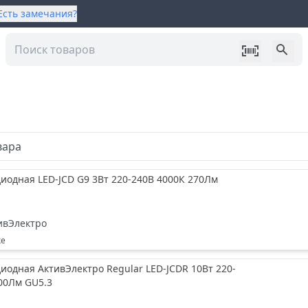
Есть замечания?
вара
иодная LED-JCD G9 3Вт 220-240В 4000К 270Лм
ивЭлектро
ке
иодная АктивЭлектро Regular LED-JCDR 10Вт 220-
00Лм GU5.3