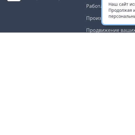
Наш сайт ис
Работа с платформ
Продолжая и
персональны
Производителям и 
Продвижение ваших
Публичная оферта
Согласие на обрабо
данных
Доставка и оплата
Контакты
Карта сайта
©
2026
InStock