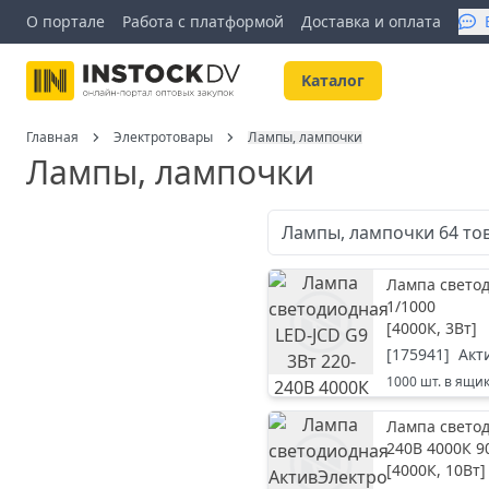
О портале
Работа с платформой
Доставка и оплата
Kаталог
Главная
Электротовары
Лампы, лампочки
Лампы, лампочки
Лампы, лампочки
64
то
Лампа светод
1/1000
[
4000К, 3Вт
]
[
175941
]
Акт
1000
шт. в ящи
Лампа светод
240В 4000К 9
[
4000К, 10Вт
]