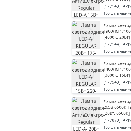
[
177143
]
Акт
100
шт. в ящик
Лампа светод
1900Лм 1/100
[
4000К, 20Вт
]
[
177144
]
Акт
100
шт. в ящик
Лампа светод
1400Лм 1/100
[
3000К, 15Вт
]
[
177543
]
Акт
100
шт. в ящик
Лампа светод
265В 6500К 1
[
20Вт, 6500К
]
[
177879
]
Акт
100
шт. в ящик