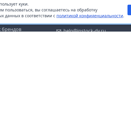
пользует куки.
ой
+7 (914) 670-04-89
м пользоваться, вы соглашаетесь на обработку
х данных в соответствии с
политикой конфиденциальности
.
дистрибьюторам
Заказать звонок
 брендов
help@instock-dv.ru
тку персональных