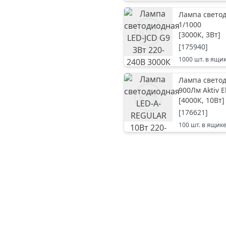
Лампа светод
1/1000
[
3000К, 3Вт
]
[
175940
]
1000
шт. в ящи
Лампа светод
900Лм Aktiv E
[
4000К, 10Вт
]
[
176621
]
100
шт. в ящик