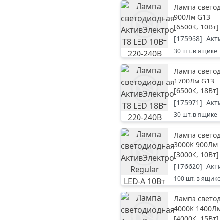
Лампа светод
900Лм G13
[
6500К, 10Вт
]
[
175968
]
Акт
30
шт. в ящике
Лампа светод
1700Лм G13
[
6500К, 18Вт
]
[
175971
]
Акт
30
шт. в ящике
Лампа светод
3000К 900Лм 
[
3000К, 10Вт
]
[
176620
]
Акт
100
шт. в ящик
Лампа светод
4000К 1400Л
[
4000К, 15Вт
]