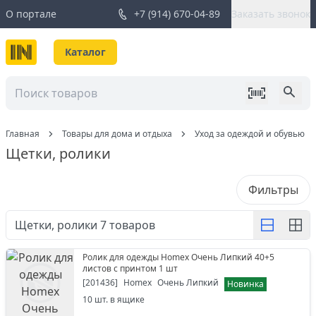
О портале
+7 (914) 670-04-89
Заказать звонок
Каталог
Главная
Товары для дома и отдыха
Уход за одеждой и обувью
Щетки, ролики
Фильтры
Щетки, ролики
7
товаров
Ролик для одежды Homex Очень Липкий 40+5
листов с принтом 1 шт
[
201436
]
Homex
Очень Липкий
Новинка
10
шт. в ящике