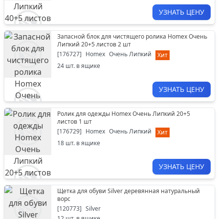
УЗНАТЬ ЦЕНУ
Запасной блок для чистящего ролика Homex Очень
Липкий 20+5 листов 2 шт
[
176727
]
Homex
Очень Липкий
Хит
24
шт. в ящике
УЗНАТЬ ЦЕНУ
Ролик для одежды Homex Очень Липкий 20+5
листов 1 шт
[
176729
]
Homex
Очень Липкий
Хит
18
шт. в ящике
УЗНАТЬ ЦЕНУ
Щетка для обуви Silver деревянная натуральный
ворс
[
120773
]
Silver
12
шт. в ящике