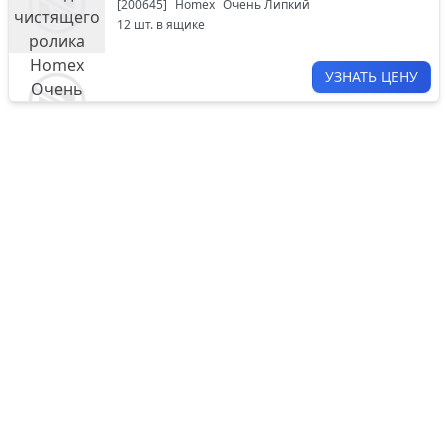
[
200645
]
Homex
Очень Липкий
12
шт. в ящике
УЗНАТЬ ЦЕНУ