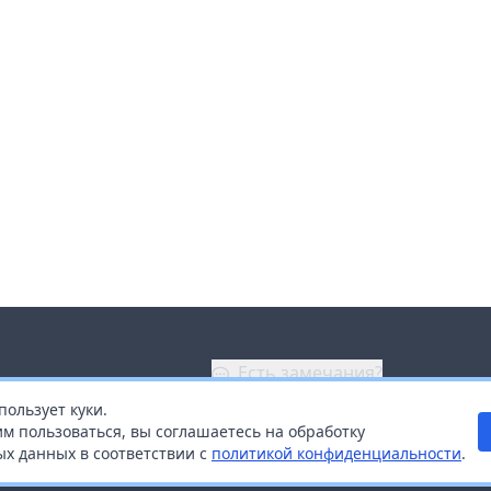
Есть замечания?
пользует куки.
ой
+7 (914) 670-04-89
м пользоваться, вы соглашаетесь на обработку
х данных в соответствии с
политикой конфиденциальности
.
дистрибьюторам
Заказать звонок