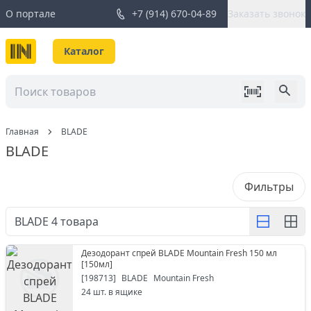
О портале
+7 (914) 670-04-89
Заказать звонок
Каталог
Главная
BLADE
BLADE
Фильтры
BLADE
4
товара
Дезодорант спрей BLADE Mountain Fresh 150 мл
[
150мл
]
[
198713
]
BLADE
Mountain Fresh
24
шт. в ящике