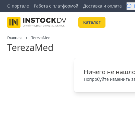
О портале
Работа с платформой
Доставка и оплата
Kаталог
Главная
TerezaMed
TerezaMed
Ничего не нашло
Попробуйте изменить за