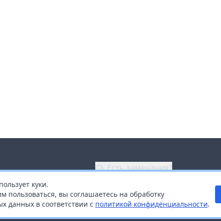
Есть замечания?
пользует куки.
ой
+7 (914) 670-04-89
м пользоваться, вы соглашаетесь на обработку
х данных в соответствии с
политикой конфиденциальности
.
дистрибьюторам
Заказать звонок