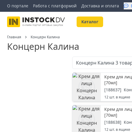
О портале
Работа с платформой
Доставка и оплата
Kаталог
Главная
Концерн Калина
Концерн Калина
Концерн Калина
3
това
Крем для ли
[
70мл
]
[
188637
]
Кон
12
шт. в ящике
Крем для ли
[
70мл
]
[
188638
]
Кон
12
шт. в ящике