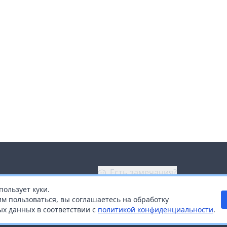
Есть замечания?
пользует куки.
ой
+7 (914) 670-04-89
м пользоваться, вы соглашаетесь на обработку
х данных в соответствии с
политикой конфиденциальности
.
дистрибьюторам
Заказать звонок