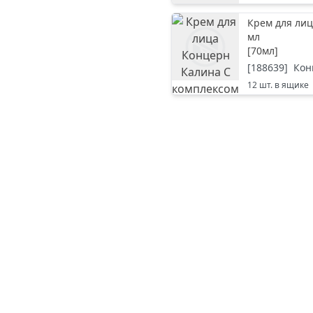
Крем для лиц
мл
[
70мл
]
[
188639
]
Кон
12
шт. в ящике