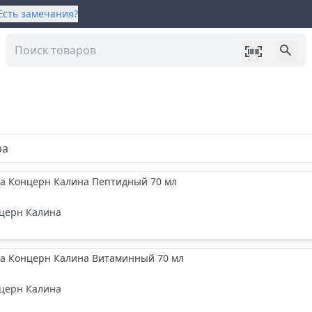
Есть замечания?
ра
ца Концерн Калина Пептидный 70 мл
церн Калина
ца Концерн Калина Витаминный 70 мл
церн Калина