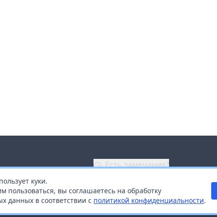
Есть замечания?
пользует куки.
ой
+7 (914) 670-04-89
м пользоваться, вы соглашаетесь на обработку
х данных в соответствии с
политикой конфиденциальности
.
дистрибьюторам
Заказать звонок