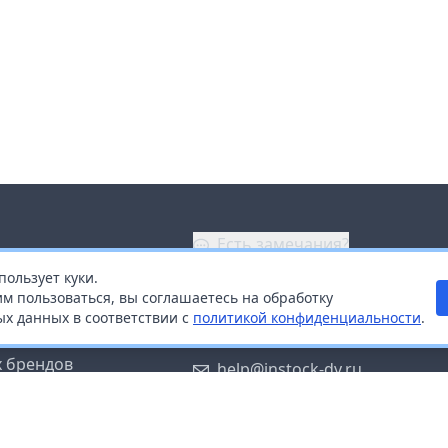
Есть замечания?
пользует куки.
ой
+7 (914) 670-04-89
м пользоваться, вы соглашаетесь на обработку
х данных в соответствии с
политикой конфиденциальности
.
дистрибьюторам
Заказать звонок
 брендов
help@instock-dv.ru
тку персональных