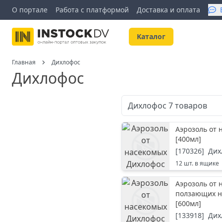
О портале
Работа с платформой
Доставка и оплата
Kаталог
Главная
Дихлофос
Дихлофос
Дихлофос
7
товаров
Аэрозоль от 
[
400мл
]
[
170326
]
Дих
12
шт. в ящике
Аэрозоль от 
ползающих н
[
600мл
]
[
133918
]
Дих