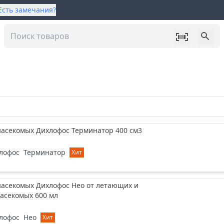
Есть замечания?
насекомых Дихлофос Терминатор 400 см3
лофос
Терминатор
Хит
насекомых Дихлофос Нео от летающих и
асекомых 600 мл
лофос
Нео
Хит