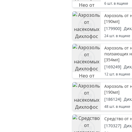
6
шт. в ящике
Аэрозоль от 
[
190мл
]
[
179900
]
Дих
24
шт. в ящике
Аэрозоль от 
ползающих н
[
354мл
]
[
169249
]
Дих
12
шт. в ящике
Аэрозоль от 
[
190мл
]
[
186124
]
Дих
48
шт. в ящике
Средство от 
[
170327
]
Дих