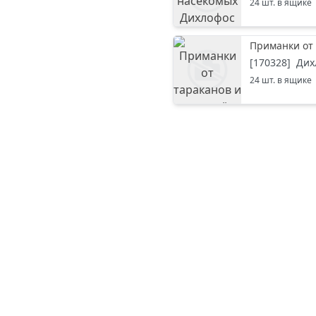
24
шт. в ящике
Приманки от 
[
170328
]
Дих
24
шт. в ящике