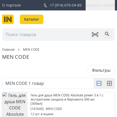
О портале
+7 (914) 670-04-89
Заказать звонок
Каталог
Главная
MEN CODE
MEN CODE
Фильтры
MEN CODE
1
товар
Гель для душа MEN CODE Absolute power 3 в 1 с
экстрактами сандала и бергамота 300 мл
[
300мл
]
[
167649
]
MEN CODE
12
шт. в ящике