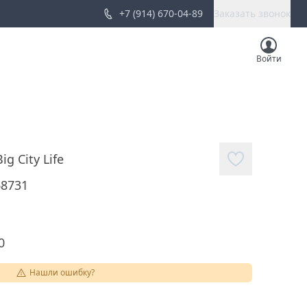
+7 (914) 670-04-89
Заказать звонок
Войти
Big City Life
68731
0
Нашли ошибку?