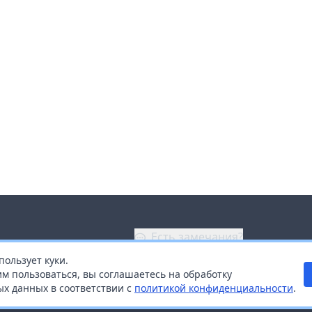
Есть замечания?
пользует куки.
ой
+7 (914) 670-04-89
м пользоваться, вы соглашаетесь на обработку
х данных в соответствии с
политикой конфиденциальности
.
дистрибьюторам
Заказать звонок